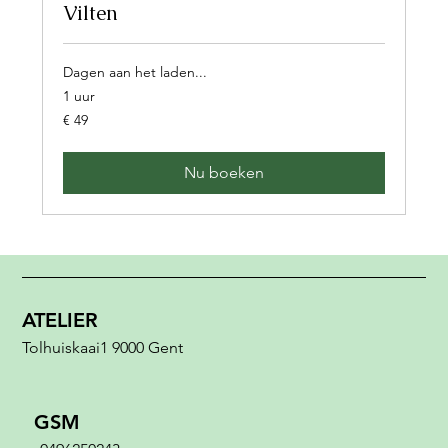
Vilten
Dagen aan het laden...
1 uur
49
€ 49
euro
Nu boeken
ATELIER
Tolhuiskaai1 9000 Gent
GSM