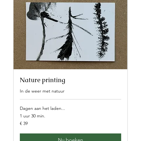
Nature printing
In de weer met natuur
Dagen aan het laden...
1 uur 30 min.
39
€ 39
euro
Nu boeken