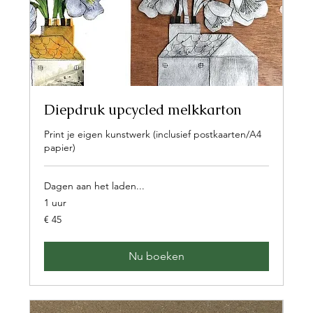
Diepdruk upcycled melkkarton
Print je eigen kunstwerk (inclusief postkaarten/A4
papier)
Dagen aan het laden...
1 uur
45
€ 45
euro
Nu boeken