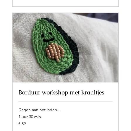
Borduur workshop met kraaltjes
Dagen aan het laden...
1 uur 30 min.
59
€ 59
euro