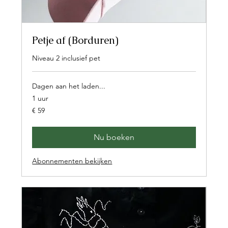
Petje af (Borduren)
Niveau 2 inclusief pet
Dagen aan het laden...
1 uur
59
€ 59
euro
Nu boeken
Abonnementen bekijken