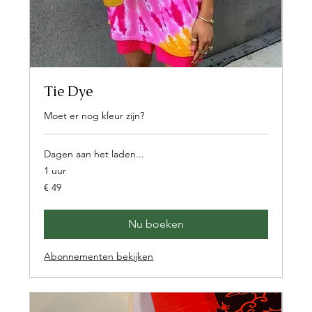
Tie Dye
Moet er nog kleur zijn?
Dagen aan het laden...
1 uur
49
€ 49
euro
Nu boeken
Abonnementen bekijken