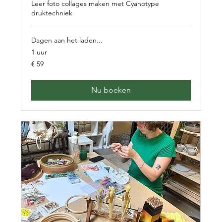
Leer foto collages maken met Cyanotype
druktechniek
Dagen aan het laden...
1 uur
59
€ 59
euro
Nu boeken