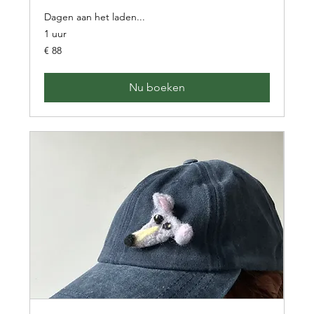
Dagen aan het laden...
1 uur
88
€ 88
euro
Nu boeken