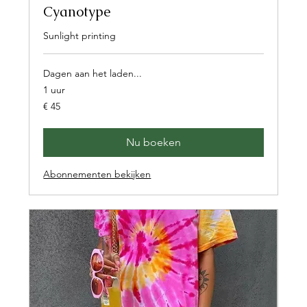
Cyanotype
Sunlight printing
Dagen aan het laden...
1 uur
45
€ 45
euro
Nu boeken
Abonnementen bekijken