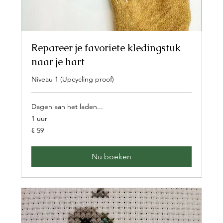
Repareer je favoriete kledingstuk
naar je hart
Niveau 1 (Upcycling proof)
Dagen aan het laden...
1 uur
59
€ 59
euro
Nu boeken