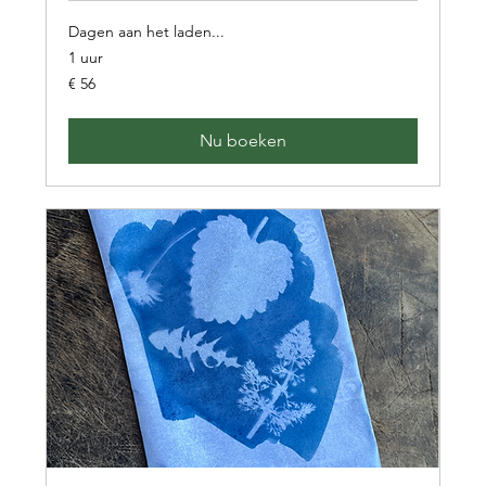
Dagen aan het laden...
1 uur
56
€ 56
euro
Nu boeken