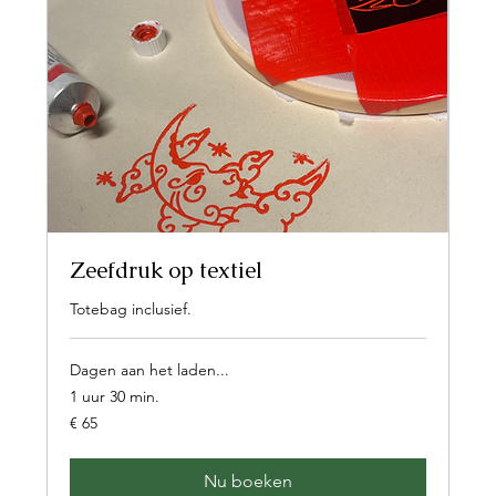
Zeefdruk op textiel
Totebag inclusief.
Dagen aan het laden...
1 uur 30 min.
65
€ 65
euro
Nu boeken