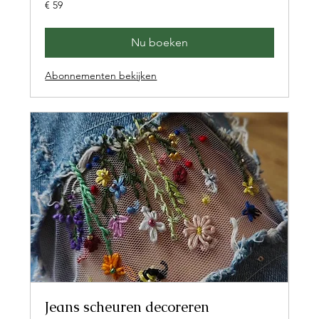
59
€ 59
euro
Nu boeken
Abonnementen bekijken
Jeans scheuren decoreren