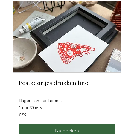
Postkaartjes drukken lino
Dagen aan het laden...
1 uur 30 min.
59
€ 59
euro
Nu boeken