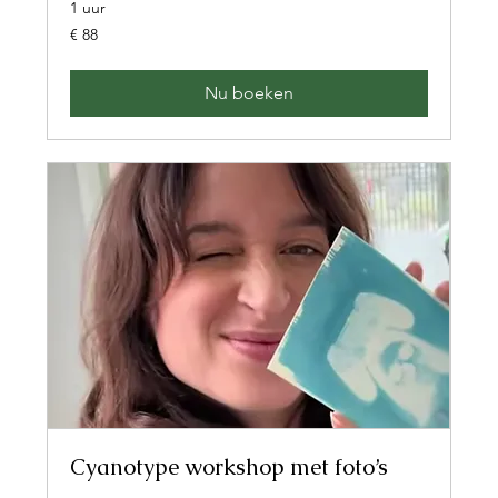
1 uur
88
€ 88
euro
Nu boeken
Cyanotype workshop met foto’s