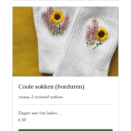
Coole sokken (borduren)
niveau 2 inclusief sokken
Dagen aan het laden...
59
€ 59
euro