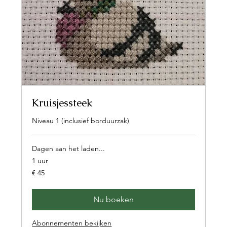
Kruisjessteek
Niveau 1 (inclusief borduurzak)
Dagen aan het laden...
1 uur
45
€ 45
euro
Nu boeken
Abonnementen bekijken