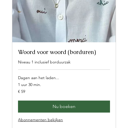
Woord voor woord (borduren)
Niveau 1 inclusief borduurzak
Dagen aan het laden...
1 uur 30 min.
59
€ 59
euro
Nu boeken
Abonnementen bekijken