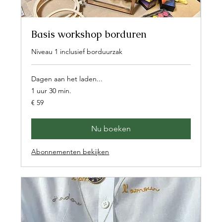
Basis workshop borduren
Niveau 1 inclusief borduurzak
Dagen aan het laden...
1 uur 30 min.
59
€ 59
euro
Nu boeken
Abonnementen bekijken