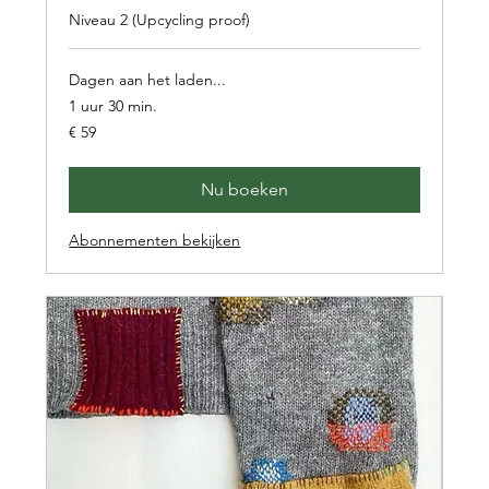
Niveau 2 (Upcycling proof)
Dagen aan het laden...
1 uur 30 min.
59
€ 59
euro
Nu boeken
Abonnementen bekijken