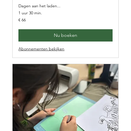
Dagen aan het laden...
1 uur 30 min.
66
€ 66
euro
Nu boeken
Abonnementen bekijken