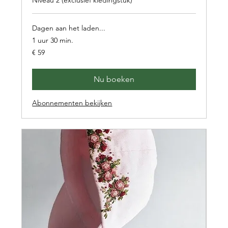
Niveau 2 (exclusief kledingstuk)
Dagen aan het laden...
1 uur 30 min.
59
€ 59
euro
Nu boeken
Abonnementen bekijken