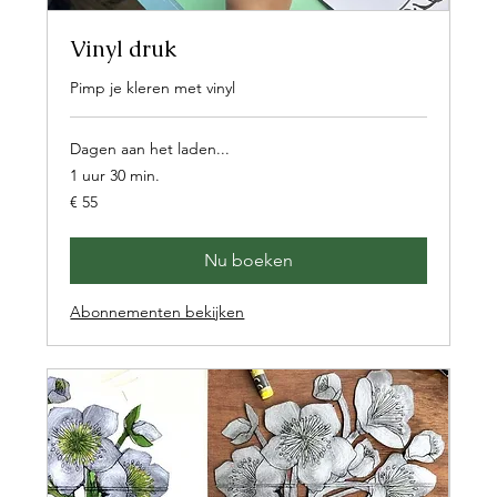
Vinyl druk
Pimp je kleren met vinyl
Dagen aan het laden...
1 uur 30 min.
55
€ 55
euro
Nu boeken
Abonnementen bekijken