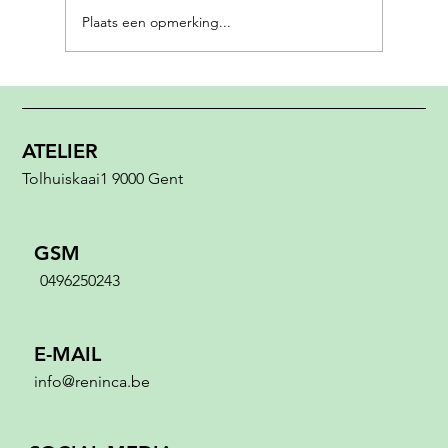
Plaats een opmerking...
De Geschiedenis van Plantendruk:
wanneer de natuur zelf de kunstenaar
wordt.
ATELIER
Tolhuiskaai1 9000 Gent
GSM
0496250243
E-MAIL
info@reninca.be