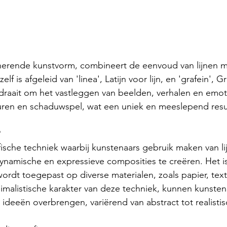
cinerende kunstvorm, combineert de eenvoud van lijnen 
elf is afgeleid van 'linea', Latijn voor lijn, en 'grafein', G
e draait om het vastleggen van beelden, verhalen en emot
turen en schaduwspel, wat een uniek en meeslepend resul
?
afische techniek waarbij kunstenaars gebruik maken van li
ynamische en expressieve composities te creëren. Het i
rdt toegepast op diverse materialen, zoals papier, texti
malistische karakter van deze techniek, kunnen kunsten
 ideeën overbrengen, variërend van abstract tot realistis