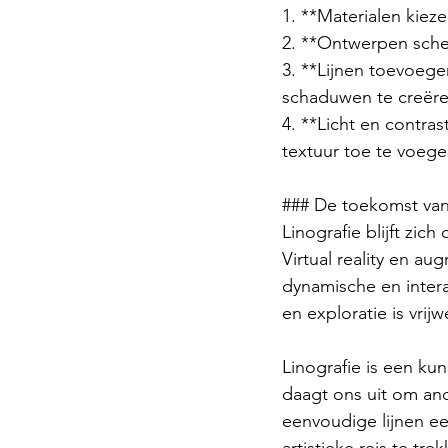
1. **Materialen kiez
2. **Ontwerpen sche
3. **Lijnen toevoege
schaduwen te creëre
4. **Licht en contra
textuur toe te voege
### De toekomst van 
Linografie blijft zi
Virtual reality en 
dynamische en intera
en exploratie is vrij
Linografie is een k
daagt ons uit om and
eenvoudige lijnen ee
artistieke reis te tr