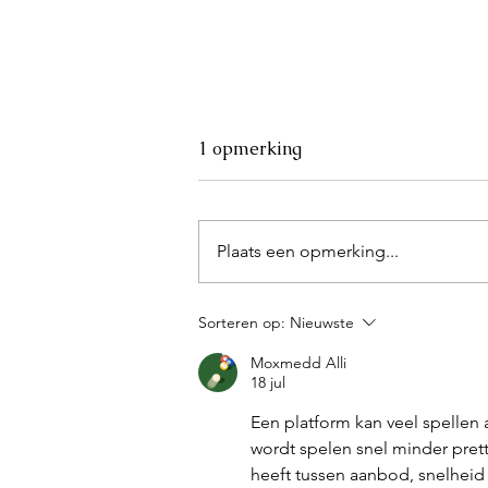
1 opmerking
Plaats een opmerking...
Diepdruk voor kinderen: een
Sorteren op:
Nieuwste
eeuwenoude techniek,
Moxmedd Alli
helemaal veilig gemaakt bij
18 jul
DRUKDRUKDRUK
Een platform kan veel spellen 
wordt spelen snel minder prett
heeft tussen aanbod, snelheid 