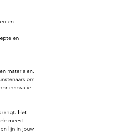
nen en 
iepte en 
en materialen. 
kunstenaars om 
oor innovatie 
rengt. Het 
s de meest 
 lijn in jouw 