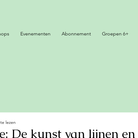
hops
Evenementen
Abonnement
Groepen 6+
te lezen
e: De kunst van lijnen en 