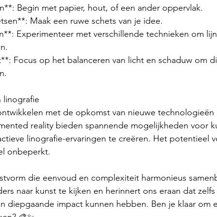
en**: Begin met papier, hout, of een ander oppervlak.
tsen**: Maak een ruwe schets van je idee.
n**: Experimenteer met verschillende technieken om lij
n.
st**: Focus op het balanceren van licht en schaduw om d
n.
linografie
ch ontwikkelen met de opkomst van nieuwe technologieën 
augmented reality bieden spannende mogelijkheden voor 
ctieve linografie-ervaringen te creëren. Het potentieel v
wel onbeperkt.
unstvorm die eenvoud en complexiteit harmonieus samenb
ers naar kunst te kijken en herinnert ons eraan dat zelf
n diepgaande impact kunnen hebben. Ben je klaar om een
ekken? 🎨✨