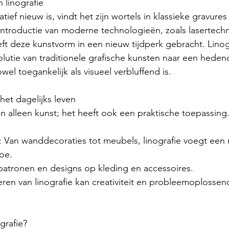
 linografie
tief nieuw is, vindt het zijn wortels in klassieke gravures
introductie van moderne technologieën, zoals lasertech
eft deze kunstvorm in een nieuw tijdperk gebracht. Linog
lutie van traditionele grafische kunsten naar een hede
el toegankelijk als visueel verbluffend is.
het dagelijks leven
an alleen kunst; het heeft ook een praktische toepassing
*: Van wanddecoraties tot meubels, linografie voegt ee
toe.
patronen en designs op kleding en accessoires.
leren van linografie kan creativiteit en probleemoplosse
grafie?