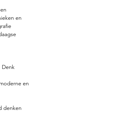
 en 
nieken en 
rafie 
ndaagse 
. Denk 
n moderne en 
nd denken 