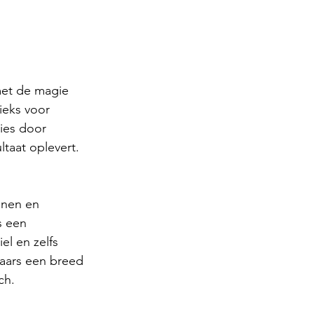
met de magie 
rieks voor 
ies door 
taat oplevert.
jnen en 
s een 
el en zelfs 
aars een breed 
ch.