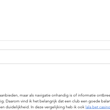
Gelli Plate Printing: de
De G
speelsste druktechniek met
Plan
een verrassend rijke
natu
geschiedenis
word
aanbieden, maar als navigatie onhandig is of informatie ontbree
ig. Daarom vind ik het belangrijk dat een club een goede balan
en duidelijkheid. In deze vergelijking heb ik ook 
lala bet casin