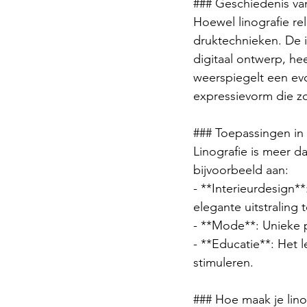
### Geschiedenis van
Hoewel linografie rela
druktechnieken. De 
digitaal ontwerp, he
weerspiegelt een evo
expressievorm die zow
### Toepassingen in 
Linografie is meer d
bijvoorbeeld aan:
- **Interieurdesign*
elegante uitstraling 
- **Mode**: Unieke 
- **Educatie**: Het 
stimuleren.
### Hoe maak je lino