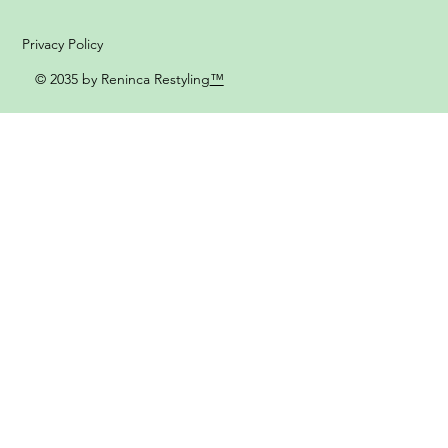
Privacy Policy
© 2035 by Reninca Restyling
™