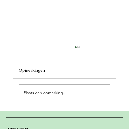
Opmerkingen
Plaats een opmerking...
Gelli Plate Printing: de speelsste
druktechniek met een verrassend rijke
geschiedenis