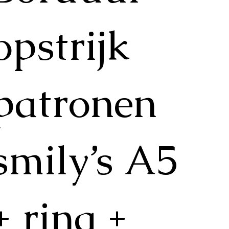
opstrijk
patronen
smily’s A5
+ ring +