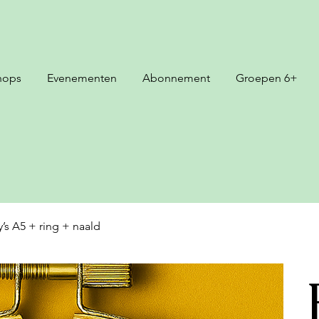
hops
Evenementen
Abonnement
Groepen 6+
’s A5 + ring + naald