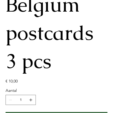
Belgium
postcards
3 pcs
Prijs
€ 10,00
Aantal