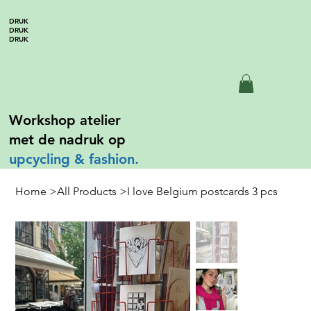
DRUK
DRUK
DRUK
Workshop atelier
met de nadruk op
upcycling &
fashion.
Home
>
All Products
>
I love Belgium postcards 3 pcs