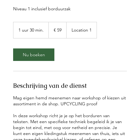
Niveau 1 inclusief borduurzak
59
euro
1 uur 30 min.
1
€ 59
Location 1
u
u
3
0
Nu boeken
m
i
n
.
Beschrijving van de dienst
Mag eigen hemd meenemen naar workshop of kiezen uit
assortiment in de shop. UPCYCLING proof
In deze workshop richt je je op het borduren van
teksten. Met een specifieke techniek begeleid ik je van
begin tot eind, met oog voor netheid en precisie. Je
kunt een eigen kledingstuk meenemen van thuis, iets uit
onze tweedehandswinkel kiezen, of oefenen op een